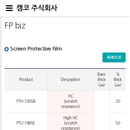
캠코 주식회사
FP biz
Screen Protective Film
목록으로
Bare
Si
Product
Description
thick
thick
(㎛)
(㎛)
HC
PTH-100SB
(scratch
20
resistance)
High HC
PTU-188SE
(scratch
50
resistance)